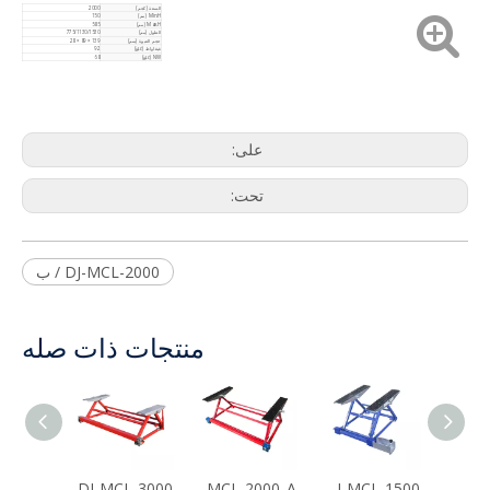
السعة (كجم)
2000
Min.H (مم)
150
Max.H (مم)
585
الطول (مم)
775/1130/1530
حجم العبوة (سم)
139 × 89 × 28
غيغاواط (كلغ)
92
NW (كلغ)
68
على:
تحت:
DJ-MCL-2000 / ب
منتجات ذات صله
DJ-MCL-1500 / A
DJ-MCL-1500 / ب
DJ-MCL-2000_A
DJ-MCL-3000