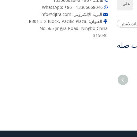
هاتف: +86 - 13306668046

على:
WhatsApp: +86 - 13306668046

البريد الإلكتروني:
info@djtra.com

العنوان: R301 # 2 Block، Pacific Plaza،

ندبلاستر
No.565 Jingjia Road، Ningbo China
315040
ت صله