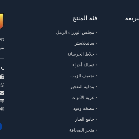
ريعة
فئة المنتج
مجلس الوزراء الرمل
ساندبلاستر
تنتج 
خلاط الخرسانة
غسالة أجزاء
ها

تجفيف الزيت

 - 13306668046

بندقية التفجير

عربة الأدوات

مضخة وقود
40
جامع الغبار
متجر الصحافة