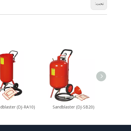
تحت:
dblaster (DJ-RA10)
Sandblaster (DJ-SB20)
Sandblas