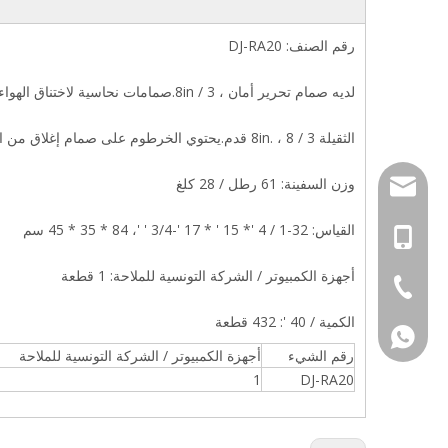
رقم الصنف: DJ-RA20
لديه صمام تحرير أمان ، 3 / 8in.صمامات نحاسية لاختناق الهواء وقياس الرمل.65 إلى 125 رطل لكل بوصة مربعة مطلية بالمينا.
الثقيلة 3 / 8in. ، 8 قدم.يحتوي الخرطوم على صمام إغلاق من الصلب الكربوني و 4 فوهات قابلة للتبديل وغطاء وتعليمات متوفرة ؛
وزن السفينة: 61 رطل / 28 كلغ
info@djtra.com
القياس: 32-1 / 4 '* 15 ' * 17 '-3/4 ' '، 84 * 35 * 45 سم
+86 - 133066680
أجهزة الكمبيوتر / الشركة التونسية للملاحة: 1 قطعة
+ 86-574-873613
الكمية / 40 ': 432 قطعة
+86 - 133066680
رقم الشيء
أجهزة الكمبيوتر / الشركة التونسية للملاحة
1
DJ-RA20