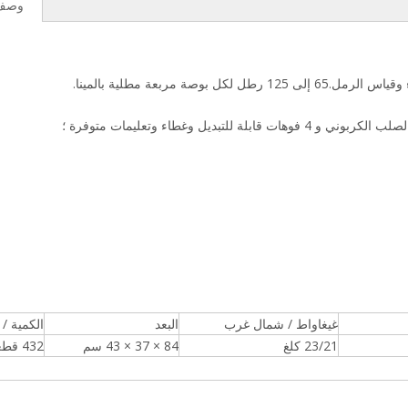
وصف 
غيغاواط / شمال غرب
البعد
الكمية / 40 '
23/21 كلغ
84 × 37 × 43 سم
432 قطعة