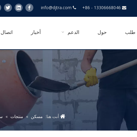
info@djtra.com
+86 - 13306668046


طلب
حول
الدعم
أخبار
اتصال
أنت هنا:
مسكن
»
منتجات
»
سا