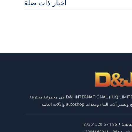
أخبار ذات صلة
D&J INTERNATIONAL (H.K) LIMITED هي مجموعة محترفة
وتصدر آلات البناء ومعدات autoshop والآلات العامة.
تف: + 86-574-87361329
هاتف: +86 - 13306668046