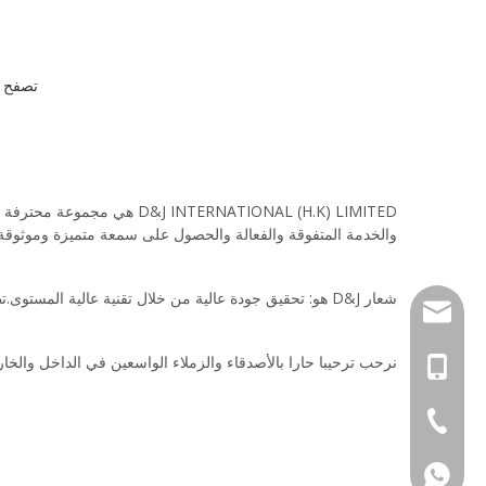
تصفح ا
والخدمة المتفوقة والفعالة والحصول على سمعة متميزة وموثوقة في السوق 
شعار D&J هو: تحقيق جودة عالية من خلال تقنية عالية المستوى.تطوير منتجات رفيعة المستوى من خلال تجربة رفيعة المستوى.
info@djtra.com
نرحب ترحيبا حارا بالأصدقاء والزملاء الواسعين في الداخل والخار
+86 - 133066680
+ 86-574-873613
+86 - 133066680