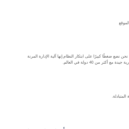
لموقع
D&J INTERNATIONAL (H.K) LIMIT هي مجموعة محترفة تصنع وتصدر آلات البناء ومعدات autoshop وكذلك الآلات العامة منذ عام 1985. نحن نضع ضغطًا كبيرًا على ابتكار النظام.إنها آلية الإدارة المرنة
 من 40 دولة في العالم.
لمتبادلة.