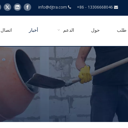
info@djtra.com
+86 - 13306668046


طلب
حول
الدعم
أخبار
اتصال